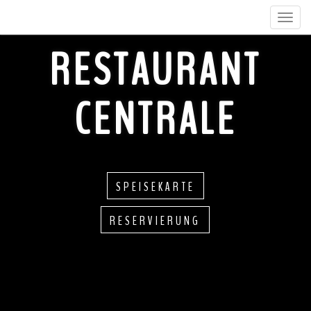
Skip
Toggle
to
navigat
content
RESTAURANT
CENTRALE
SPEISEKARTE
RESERVIERUNG